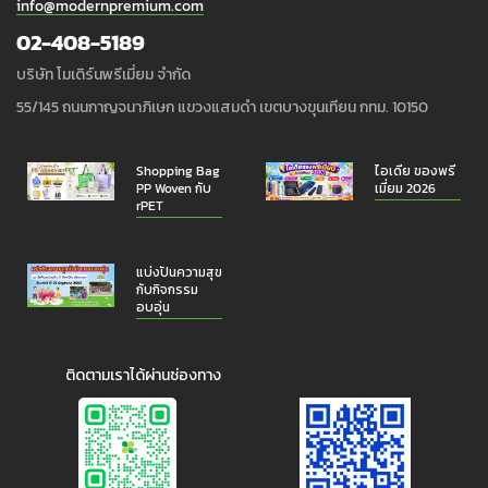
info@modernpremium.com
02-408-5189
บริษัท โมเดิร์นพรีเมี่ยม จำกัด
55/145 ถนนกาญจนาภิเษก แขวงแสมดำ เขตบางขุนเทียน กทม. 10150
Shopping Bag
ไอเดีย ของพรี
PP Woven กับ
เมี่ยม 2026
rPET
แบ่งปันความสุข
กับกิจกรรม
อบอุ่น
ติดตามเราได้ผ่านช่องทาง