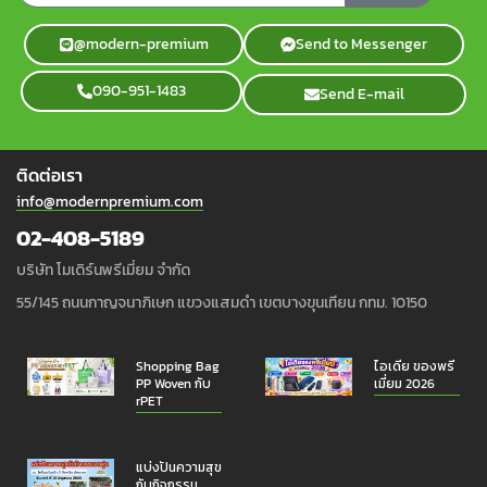
@modern-premium
Send to Messenger
090-951-1483
Send E-mail
ติดต่อเรา
info@modernpremium.com
02-408-5189
บริษัท โมเดิร์นพรีเมี่ยม จำกัด
55/145 ถนนกาญจนาภิเษก แขวงแสมดำ เขตบางขุนเทียน กทม. 10150
Shopping Bag
ไอเดีย ของพรี
PP Woven กับ
เมี่ยม 2026
rPET
แบ่งปันความสุข
กับกิจกรรม