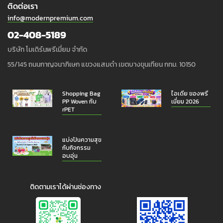
ติดต่อเรา
info@modernpremium.com
02-408-5189
บริษัท โมเดิร์นพรีเมี่ยม จำกัด
55/145 ถนนกาญจนาภิเษก แขวงแสมดำ เขตบางขุนเทียน กทม. 10150
Shopping Bag
ไอเดีย ของพรี
PP Woven กับ
เมี่ยม 2026
rPET
แบ่งปันความสุข
กับกิจกรรม
อบอุ่น
ติดตามเราได้ผ่านช่องทาง