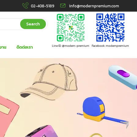
02-408-5189
info@modernpremium.com
Search
Line ID: @modern-premium
Facebook: modernpremium
งาน
ติดต่อเรา