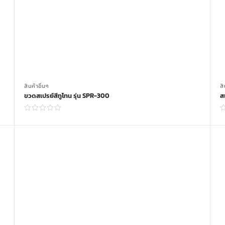
สินค้าอื่นๆ
สิ
ขวดสเปรย์สีทูโทน รุ่น SPR-300
ส
Read more