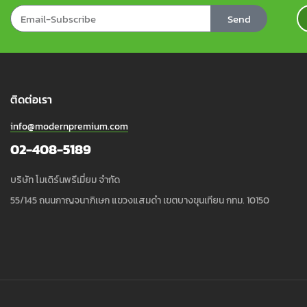
Send
ติดต่อเรา
info@modernpremium.com
02-408-5189
บริษัท โมเดิร์นพรีเมี่ยม จำกัด
55/145 ถนนกาญจนาภิเษก แขวงแสมดำ เขตบางขุนเทียน กทม. 10150