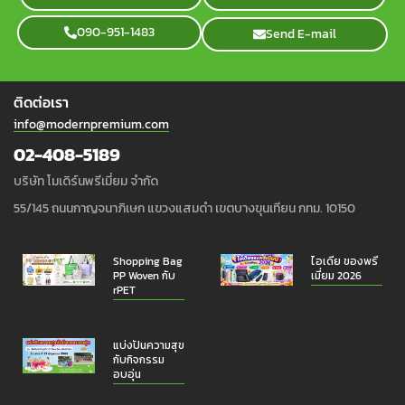
090-951-1483
Send E-mail
ติดต่อเรา
info@modernpremium.com
02-408-5189
บริษัท โมเดิร์นพรีเมี่ยม จำกัด
55/145 ถนนกาญจนาภิเษก แขวงแสมดำ เขตบางขุนเทียน กทม. 10150
Shopping Bag
ไอเดีย ของพรี
PP Woven กับ
เมี่ยม 2026
rPET
แบ่งปันความสุข
กับกิจกรรม
อบอุ่น