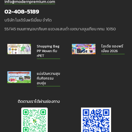
info@modernpremium.com
02-408-5189
บริษัท โมเดิร์นพรีเมี่ยม จำกัด
55/145 ถนนกาญจนาภิเษก แขวงแสมดำ เขตบางขุนเทียน กทม. 10150
Shopping Bag
ไอเดีย ของพรี
PP Woven กับ
เมี่ยม 2026
rPET
แบ่งปันความสุข
กับกิจกรรม
อบอุ่น
ติดตามเราได้ผ่านช่องทาง