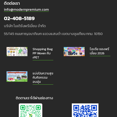
ติดต่อเรา
info@modernpremium.com
02-408-5189
บริษัท โมเดิร์นพรีเมี่ยม จำกัด
55/145 ถนนกาญจนาภิเษก แขวงแสมดำ เขตบางขุนเทียน กทม. 10150
Shopping Bag
ไอเดีย ของพรี
PP Woven กับ
เมี่ยม 2026
rPET
แบ่งปันความสุข
กับกิจกรรม
อบอุ่น
ติดตามเราได้ผ่านช่องทาง