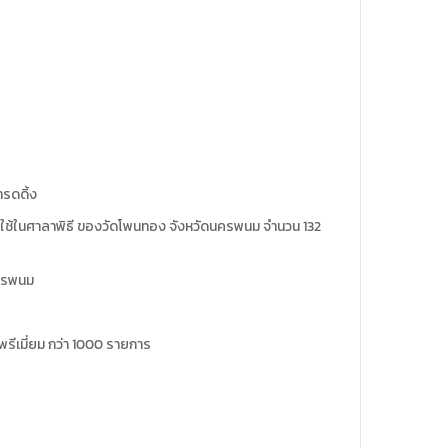
ทรดดิ้ง
่อน ใช้ในศาลาพิธี ของวัดโพนทอง จังหวัดนครพนม จำนวน 132
ครพนม
้าพรีเมี่ยม กว่า 1000 รายการ