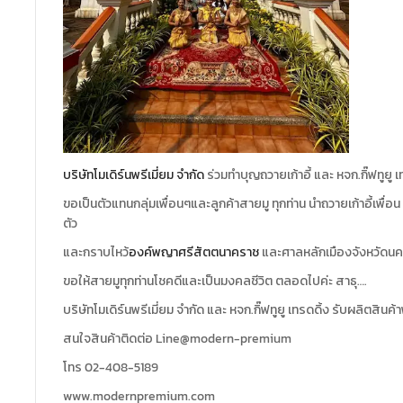
บริษัทโมเดิร์นพรีเมี่ยม จำกัด
ร่วมทำบุญถวายเก้าอี้ และ หจก.กิ๊ฟทูยู เ
ขอเป็นตัวแทนกลุ่มเพื่อนๆและลูกค้าสายมู ทุกท่าน นำถวายเก้าอี้เพื
ตัว
และกราบไหว้
องค์พญาศรีสัตตนาคราช
และศาลหลักเมืองจังหวัดน
ขอให้สายมูทุกท่านโชคดีและเป็นมงคลชีวิต ตลอดไปค่ะ สาธุ….
บริษัทโมเดิร์นพรีเมี่ยม จำกัด และ หจก.กิ๊ฟทูยู เทรดดิ้ง รับผลิตสินค
สนใจสินค้าติดต่อ Line@modern-premium
โทร 02-408-5189
www.modernpremium.com