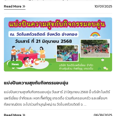
ตัวตนของแบรนด์ได้อย่างมีประสิทธิภาพในปี 2026 ดูประสิทธิภาพของสิน
Read More
10/01/2025
ค้าพรีเมี่ยมจะเน้นไปที่ประสิทธิภาพการใช้งาน คุ้มค่าจริงดีไซน์สปอร์ตและ
ต่อเนื่องต่อสิ่งแวดล้อมสินค้าเด่นที่หลาย ๆ ต้องใช้ดังนี้ กระบอกน้ำถือเป็น
ของพรีเมี่ยมที่ยังคงครองใจรับทุกยุคสมัยตามปกติรุ่นสแตนเลสเป็นเก็บ
อุณหภูมิได้ร้อนและเย็นได้ตามความต้องการพกพาง่ายและตอบโจทย์คนทำ
งา นหรือคนรักสุขภาพที่รองรับการสกรีนโลโก้บนกระบอกน้ำยังคงช่วยให้
แบรนด์ถูกค้นพบได้ทุกครั้งที่ดึงมาใช้ ในยุคที่การฟังเพลงและความบันเทิง
แบบไร้สายได้รับความนิยมมากขึ้น ลำโพงบลูทูธกลายเป็นสินค้าพรีเมี่ยมที่
ถูกเลือกอย่างแพร่หลาย ขนาดกะทัดรัด น้ำหนักเบา พกง่าย ใช้งานได้ทุกที่ ไม่
ว่าจะเป็นการฟังเพลง ดูหนัง หรือใช้ในการประชุมออนไลน์ ...
News
แบ่งปันความสุขกับกิจกรรมอบอุ่น
แบ่งปันความสุขกับกิจกรมอบอุ่น วันเสาร์ 21 มิถุนายน 2568 นี้ บริษัท โมเดิร์
นพรีเมี่ยม จำกัดและ หจก กิ๊ฟท์ทูยู เทรดดิ้ง ร่วมกับครอบครัว และเพื่อนๆ
กัลยาณมิตร จะไปร่วมทำบุญใหญ่ ณ วัดโบสถ์วรดิตถ์ จ. ...
Read More
06/18/2025