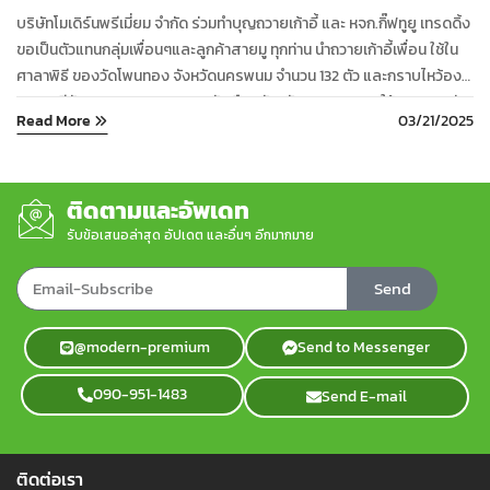
บริษัทโมเดิร์นพรีเมี่ยม จำกัด ร่วมทำบุญถวายเก้าอี้ และ หจก.กิ๊ฟทูยู เทรดดิ้ง
ขอเป็นตัวแทนกลุ่มเพื่อนๆและลูกค้าสายมู ทุกท่าน นำถวายเก้าอี้เพื่อน ใช้ใน
ศาลาพิธี ของวัดโพนทอง จังหวัดนครพนม จำนวน 132 ตัว และกราบไหว้องค์
พญาศรีสัตตนาคราช และศาลหลักเมืองจังหวัดนครพนม ขอให้สายมูทุกท่าน
Read More
03/21/2025
โชคดีและเป็นมงคลชีวิต ตลอดไปค่ะ ...
ติดตามและอัพเดท
รับข้อเสนอล่าสุด อัปเดต และอื่นๆ อีกมากมาย
Send
@modern-premium
Send to Messenger
090-951-1483
Send E-mail
ติดต่อเรา