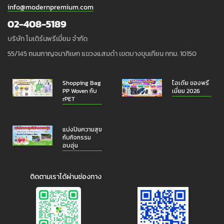
info@modernpremium.com
02-408-5189
บริษัท โมเดิร์นพรีเมี่ยม จำกัด
55/145 ถนนกาญจนาภิเษก แขวงแสมดำ เขตบางขุนเทียน กทม. 10150
Shopping Bag
ไอเดีย ของพรี
PP Woven กับ
เมี่ยม 2026
rPET
แบ่งปันความสุข
กับกิจกรรม
อบอุ่น
ติดตามเราได้ผ่านช่องทาง