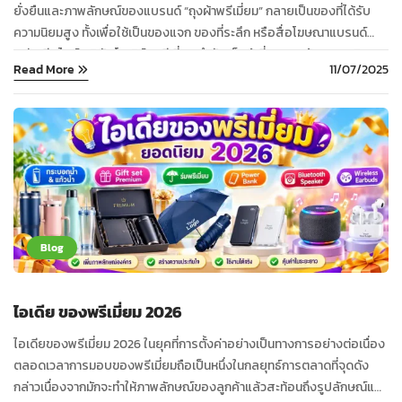
ยั่งยืนและภาพลักษณ์ของแบรนด์ “ถุงผ้าพรีเมี่ยม” กลายเป็นของที่ได้รับ
ความนิยมสูง ทั้งเพื่อใช้เป็นของแจก ของที่ระลึก หรือสื่อโฆษณาแบรนด์
อย่างมีสไตล์ บริษัท โมเดิร์นพรีเมี่ยม จำกัด เป็นผู้เชี่ยวชาญด้านการผลิตถุง
Read More
11/07/2025
ผ้าพรีเมี่ยมคุณภาพสูง ที่สามารถสกรีนโลโก้ หรือออกแบบดีไซน์เฉพาะให้
เหมาะกับทุกองค์กร โดยเฉพาะสองวัสดุยอดนิยมอย่าง ...
Blog
ไอเดีย ของพรีเมี่ยม 2026
ไอเดียของพรีเมี่ยม 2026 ในยุคที่การตั้งค่าอย่างเป็นทางการอย่างต่อเนื่อง
ตลอดเวลาการมอบของพรีเมี่ยมถือเป็นหนึ่งในกลยุทธ์การตลาดที่จุดดัง
กล่าวเนื่องจากมักจะทำให้ภาพลักษณ์ของลูกค้าแล้วสะท้อนถึงรูปลักษณ์และ