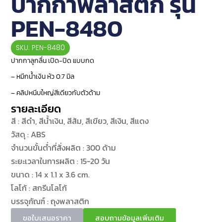
ปากกาพลาสติก รุ่น
PEN-8480
SKU: PEN-8480
ปากกาลูกลื่น เปิด-ปิด แบบกด
– หมึกน้ำเงิน หัว 0.7 มิล
– คลิปหนีบใหญ่สีเดียวกับตัวด้าม
รายละเอียด
สี : สีดำ, สีน้ำเงิน, สีส้ม, สีเขียว, สีเงิน, สีแดง
วัสดุ : ABS
จำนวนขั้นต่ำที่สั่งผลิต : 300 ด้าม
ระยะเวลาในการผลิต : 15-20 วัน
ขนาด : 14 x 1.1 x 3.6 cm.
โลโก้ : สกรีนโลโก้
บรรจุภัณฑ์ : ถุงพลาสติก
ขอใบเสนอราคา
สอบถามข้อมูลเพิ่มเติม