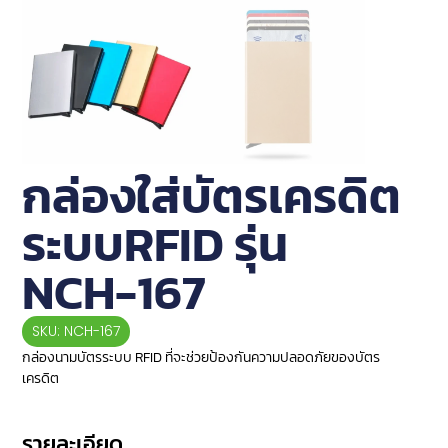
กล่องใส่บัตรเครดิต
ระบบRFID รุ่น
NCH-167
SKU: NCH-167
กล่องนามบัตรระบบ RFID ที่จะช่วยป้องกันความปลอดภัยของบัตร
เครดิต
รายละเอียด