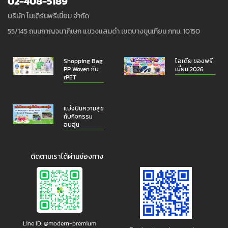
02-408-5189
บริษัท โมเดิร์นพรีเมี่ยม จำกัด
55/145 ถนนกาญจนาภิเษก แขวงแสมดำ เขตบางขุนเทียน กทม. 10150
Shopping Bag
ไอเดีย ของพรี
PP Woven กับ
เมี่ยม 2026
rPET
แบ่งปันความสุข
กับกิจกรรม
อบอุ่น
ติดตามเราได้ผ่านช่องทาง
Line ID: @modern-premium