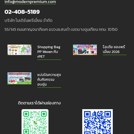
info@modernpremium.com
02-408-5189
บริษัท โมเดิร์นพรีเมี่ยม จำกัด
55/145 ถนนกาญจนาภิเษก แขวงแสมดำ เขตบางขุนเทียน กทม. 10150
Shopping Bag
ไอเดีย ของพรี
PP Woven กับ
เมี่ยม 2026
rPET
แบ่งปันความสุข
กับกิจกรรม
อบอุ่น
ติดตามเราได้ผ่านช่องทาง