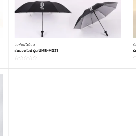
ร่มพับพรีเมี่ยม
ร่
ร่มขวดไวน์ รุ่น UMB-M021
ร
Read more