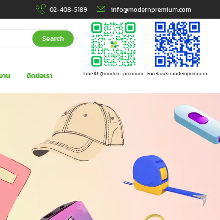
02-408-5189
info@modernpremium.com
Search
Line ID: @modern-premium
Facebook: modernpremium
งาน
ติดต่อเรา