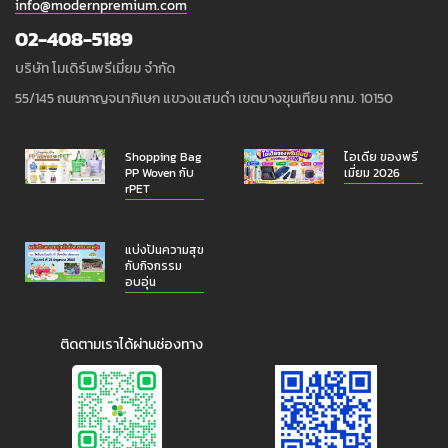
info@modernpremium.com
02-408-5189
บริษัท โมเดิร์นพรีเมี่ยม จำกัด
55/145 ถนนกาญจนาภิเษก แขวงแสมดำ เขตบางขุนเทียน กทม. 10150
Shopping Bag
ไอเดีย ของพรี
PP Woven กับ
เมี่ยม 2026
rPET
แบ่งปันความสุข
กับกิจกรรม
อบอุ่น
ติดตามเราได้ผ่านช่องทาง