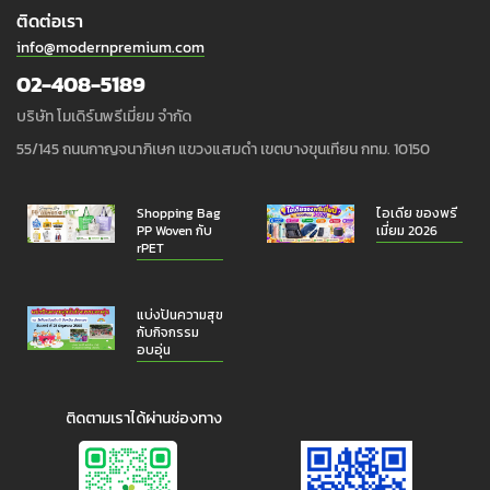
ติดต่อเรา
info@modernpremium.com
02-408-5189
บริษัท โมเดิร์นพรีเมี่ยม จำกัด
55/145 ถนนกาญจนาภิเษก แขวงแสมดำ เขตบางขุนเทียน กทม. 10150
Shopping Bag
ไอเดีย ของพรี
PP Woven กับ
เมี่ยม 2026
rPET
แบ่งปันความสุข
กับกิจกรรม
อบอุ่น
ติดตามเราได้ผ่านช่องทาง