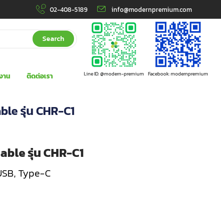
02-408-5189
info@modernpremium.com
Search
Line ID: @modern-premium
Facebook: modernpremium
งาน
ติดต่อเรา
ble รุ่น CHR-C1
able รุ่น CHR-C1
 USB, Type-C