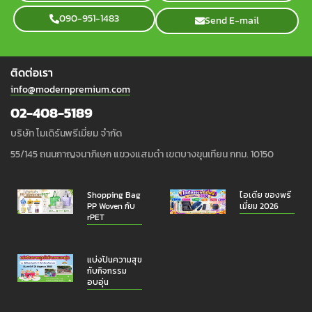
090-951-1483
Send E-mail
ติดต่อเรา
info@modernpremium.com
02-408-5189
บริษัท โมเดิร์นพรีเมี่ยม จำกัด
55/145 ถนนกาญจนาภิเษก แขวงแสมดำ เขตบางขุนเทียน กทม. 10150
Shopping Bag
ไอเดีย ของพรี
PP Woven กับ
เมี่ยม 2026
rPET
แบ่งปันความสุข
กับกิจกรรม
อบอุ่น