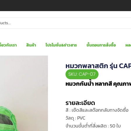
กี่ยวกับเรา
สินค้า
โปรโมชั่น&ข่าวสาร
ขั้นตอนการสั่งซื้อ
ผล
หมวกพลาสติก รุ่น CA
SKU: CAP-07
หมวกกันน้ำ หลากสี คุณภา
รายละเอียด
สี : เช๊ดสีและสต๊อกกลับทางจัดซื้อ
วัสดุ : PVC
จำนวนขั้นต่ำที่สั่งผลิต : 50 ใบ