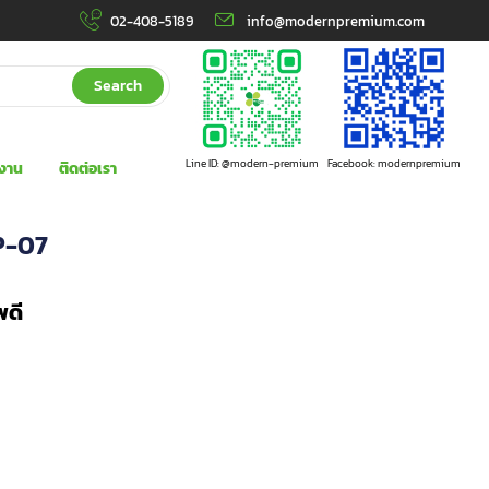
02-408-5189
info@modernpremium.com
Search
Line ID: @modern-premium
Facebook: modernpremium
งาน
ติดต่อเรา
P-07
พดี