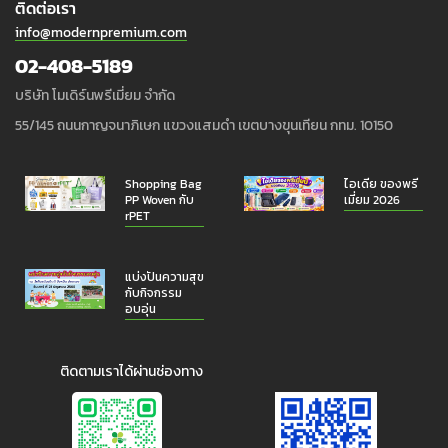
ติดต่อเรา
info@modernpremium.com
02-408-5189
บริษัท โมเดิร์นพรีเมี่ยม จำกัด
55/145 ถนนกาญจนาภิเษก แขวงแสมดำ เขตบางขุนเทียน กทม. 10150
Shopping Bag
ไอเดีย ของพรี
PP Woven กับ
เมี่ยม 2026
rPET
แบ่งปันความสุข
กับกิจกรรม
อบอุ่น
ติดตามเราได้ผ่านช่องทาง