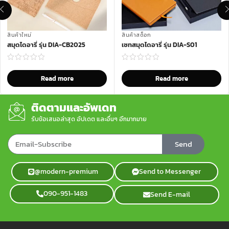
สินค้าใหม่
สินค้าสต็อก
สมุดไดอารี่ รุ่น DIA-CB2025
เซทสมุดไดอารี่ รุ่น DIA-S01
Read more
Read more
ติดตามและอัพเดท
รับข้อเสนอล่าสุด อัปเดต และอื่นๆ อีกมากมาย
Send
@modern-premium
Send to Messenger
090-951-1483
Send E-mail