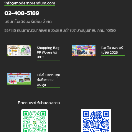
info@modernpremium.com
02-408-5189
บริษัท โมเดิร์นพรีเมี่ยม จำกัด
55/145 ถนนกาญจนาภิเษก แขวงแสมดำ เขตบางขุนเทียน กทม. 10150
Shopping Bag
ไอเดีย ของพรี
PP Woven กับ
เมี่ยม 2026
rPET
แบ่งปันความสุข
กับกิจกรรม
อบอุ่น
ติดตามเราได้ผ่านช่องทาง