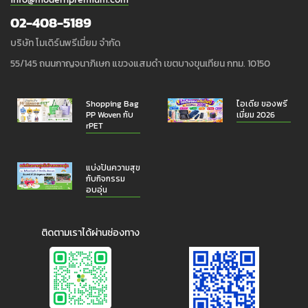
02-408-5189
บริษัท โมเดิร์นพรีเมี่ยม จำกัด
55/145 ถนนกาญจนาภิเษก แขวงแสมดำ เขตบางขุนเทียน กทม. 10150
Shopping Bag
ไอเดีย ของพรี
PP Woven กับ
เมี่ยม 2026
rPET
แบ่งปันความสุข
กับกิจกรรม
อบอุ่น
ติดตามเราได้ผ่านช่องทาง