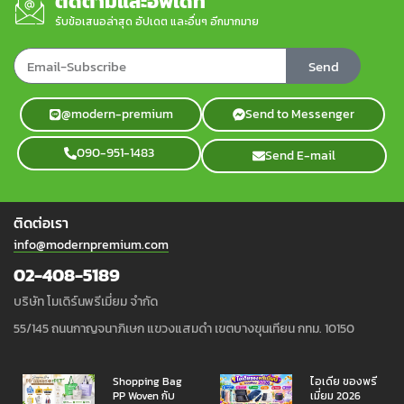
ติดตามและอัพเดท
รับข้อเสนอล่าสุด อัปเดต และอื่นๆ อีกมากมาย
Send
@modern-premium
Send to Messenger
090-951-1483
Send E-mail
ติดต่อเรา
info@modernpremium.com
02-408-5189
บริษัท โมเดิร์นพรีเมี่ยม จำกัด
55/145 ถนนกาญจนาภิเษก แขวงแสมดำ เขตบางขุนเทียน กทม. 10150
Shopping Bag
ไอเดีย ของพรี
PP Woven กับ
เมี่ยม 2026