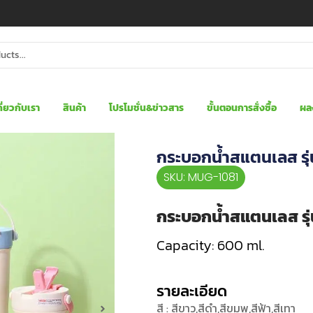
กี่ยวกับเรา
สินค้า
โปรโมชั่น&ข่าวสาร
ขั้นตอนการสั่งซื้อ
ผล
กระบอกน้ำสแตนเลส รุ
SKU: MUG-1081
กระบอกน้ำสแตนเลส รุ
Capacity: 600 ml.
รายละเอียด
สี : สีขาว,สีดำ,สีขมพู,สีฟ้า,สีเทา