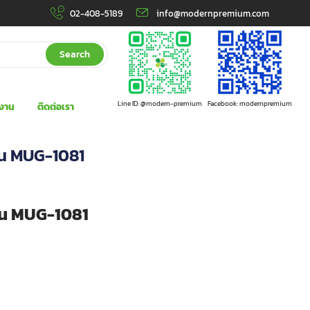
02-408-5189
info@modernpremium.com
Search
Line ID: @modern-premium
Facebook: modernpremium
งาน
ติดต่อเรา
่น MUG-1081
่น MUG-1081