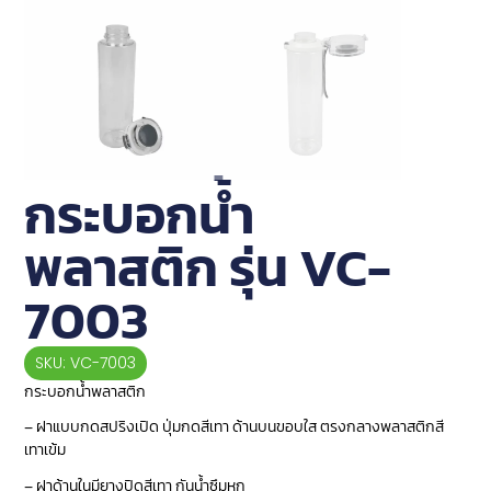
กระบอกน้ำ
พลาสติก รุ่น VC-
7003
SKU: VC-7003
กระบอกน้ำพลาสติก
– ฝาแบบกดสปริงเปิด ปุ่มกดสีเทา ด้านบนขอบใส ตรงกลางพลาสติกสี
เทาเข้ม
– ฝาด้านในมียางปิดสีเทา กันน้ำซึมหก