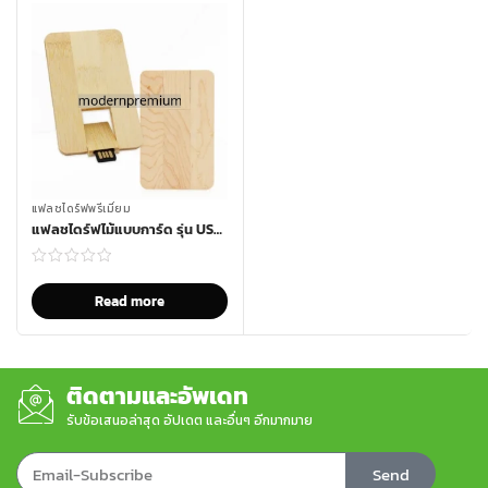
แฟลชไดร์ฟพรีเมี่ยม
แฟลชไดร์ฟไม้แบบการ์ด รุ่น USB-477
Read more
ติดตามและอัพเดท
รับข้อเสนอล่าสุด อัปเดต และอื่นๆ อีกมากมาย
Send