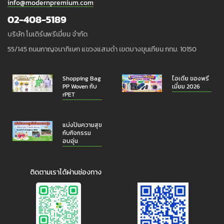
info@modernpremium.com
02-408-5189
บริษัท โมเดิร์นพรีเมี่ยม จำกัด
55/145 ถนนกาญจนาภิเษก แขวงแสมดำ เขตบางขุนเทียน กทม. 10150
Shopping Bag
ไอเดีย ของพรี
PP Woven กับ
เมี่ยม 2026
rPET
แบ่งปันความสุข
กับกิจกรรม
อบอุ่น
ติดตามเราได้ผ่านช่องทาง