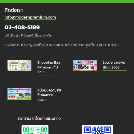
ติดต่อเรา
info@modernpremium.com
02-408-5189
บริษัท โมเดิร์นพรีเมี่ยม จำกัด
55/145 ถนนกาญจนาภิเษก แขวงแสมดำ เขตบางขุนเทียน กทม. 10150
Shopping Bag
ไอเดีย ของพรี
PP Woven กับ
เมี่ยม 2026
rPET
แบ่งปันความสุข
กับกิจกรรม
อบอุ่น
ติดตามเราได้ผ่านช่องทาง