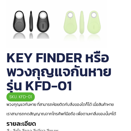
KEY FINDER หรือ
พวงกุญแจกันหาย
รุ่น KFD-01
SKU: KFD-01
พวงกุญแจกันหาย ที่สามารถห้อยติดกับสิ่งของใดก็ได้ เมื่อสินค้าหาย
เราสามารถกดสัญญาณจากโทรศัพท์มือถือ เพื่อตามหาสิ่งของนั้นๆได้
รายละเอียด
สี : สีดำ,สีขาว,สีเขียว,สีชมพู