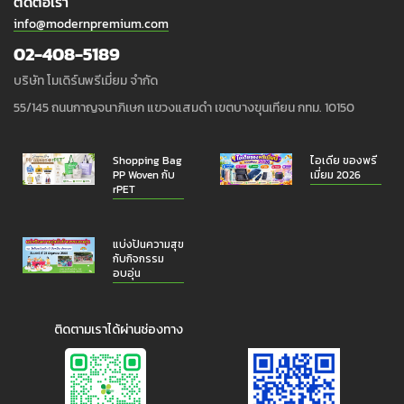
ติดต่อเรา
info@modernpremium.com
02-408-5189
บริษัท โมเดิร์นพรีเมี่ยม จำกัด
55/145 ถนนกาญจนาภิเษก แขวงแสมดำ เขตบางขุนเทียน กทม. 10150
Shopping Bag
ไอเดีย ของพรี
PP Woven กับ
เมี่ยม 2026
rPET
แบ่งปันความสุข
กับกิจกรรม
อบอุ่น
ติดตามเราได้ผ่านช่องทาง