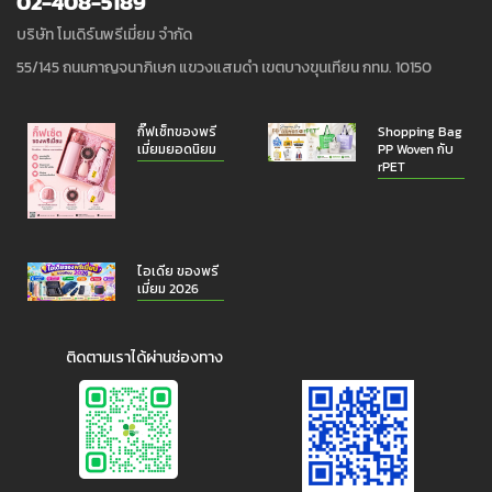
02-408-5189
บริษัท โมเดิร์นพรีเมี่ยม จำกัด
55/145 ถนนกาญจนาภิเษก แขวงแสมดำ เขตบางขุนเทียน กทม. 10150
กิ๊ฟเซ็ทของพรี
Shopping Bag
เมี่ยมยอดนิยม
PP Woven กับ
rPET
ไอเดีย ของพรี
เมี่ยม 2026
ติดตามเราได้ผ่านช่องทาง