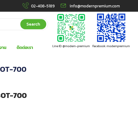
02-408-5189
info@modernpremium.com
Search
Line ID: @modern-premium
Facebook: modernpremium
งาน
ติดต่อเรา
น BOT-700
น BOT-700