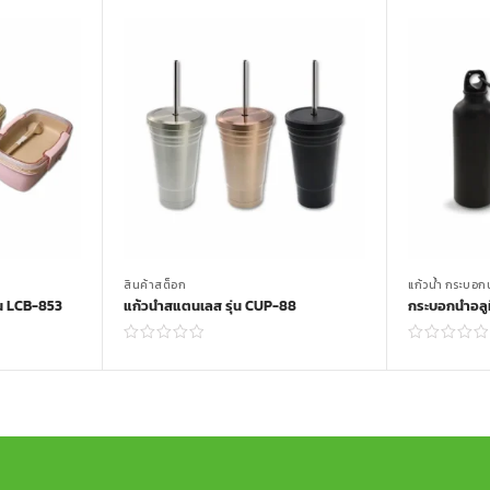
สินค้าสต็อก
แก้วน้ำ กระบอก
่น LCB-853
แก้วน้ำสแตนเลส รุ่น CUP-88
กระบอกน้ำอลู
Read more